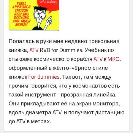
Попалась в руки мне недавно прикольная
книжка,
ATV
RVD
for Dummies. Учебник по
стыковке космического корабля
ATV
к
МКС
,
оформленный в жёлто-чёрном стиле
книжек
For dummies
. Так вот, там между
прочим говорится, что у космонавтов есть
такой инструмент - прозрачная линейка.
Они прикладывают её на экран монитора,
вдоль диаметра ATV, и получают дистанцию
до ATV в метрах.