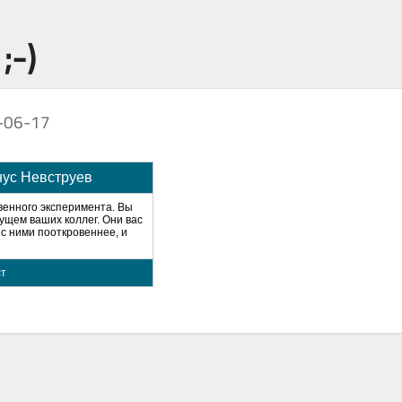
;-)
-06-17
нус Невструев
твенного эксперимента. Вы
дущем ваших коллег. Они вас
 с ними пооткровеннее, и
ст