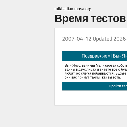
mikhailian.mova.org
Время тестов 
2007-04-12
Updated 2026
Поздравляем! Вы- Я
Вы - Янус, великий Маг ижертва собс
едины в двух лицах и знаете всё о бу
любят, но слегка побаиваются. Будьте
они вас примут таким , как вы есть.
Пройти те