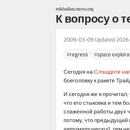
mikhailian.mova.org
К вопросу о 
2009-03-09
Updated 2026
regress
space explora
Сегодня на
Слэшдоте
на
боеголовку к ракете Трай
И сегодня же я прочитал
что его стыковка и тем 
слаженной работы двух ч
потому, что предыдущий 
автоматический
, тем н