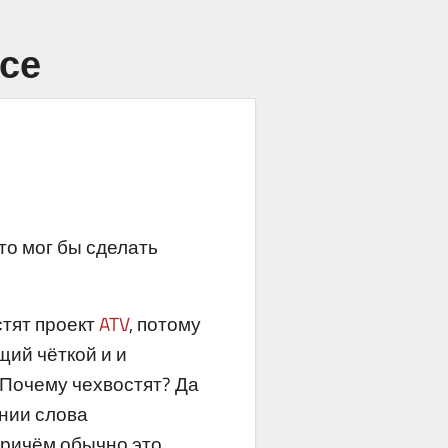
ссе
кто мог бы сделать
стят проект
ATV
, потому
щий чёткой и и
 Почему чехвостят? Да
ании слова
причём обычно это