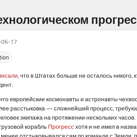
технологическом прогре
-06-17
tion
писали
, что в Штатах больше не осталось никого, 
дент.
, что европейские космонавты и астронавты чехво
более расстыковка — сложнейший процесс, требую
еловек экипажа на протяжении нескольких часов.
грузовой корабль
Прогресс
хотя и не имел в назв
е менее отстыковывался сам по команде с Земли, 